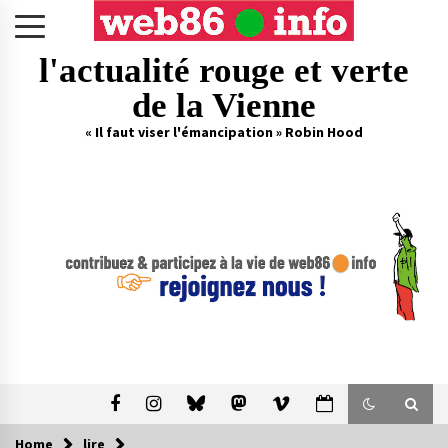
Skip
to
content
l'actualité rouge et verte
de la Vienne
« Il faut viser l'émancipation » Robin Hood
Home
lire