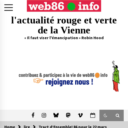
Skip
to
content
l'actualité rouge et verte
de la Vienne
« Il faut viser l'émancipation » Robin Hood
Home
lire
Tract d’Ensemble! 86 pour le 22 mars