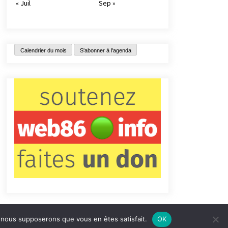
« Juil
Sep »
Calendrier du mois
S'abonner à l'agenda
e, nous supposerons que vous en êtes satisfait.
OK