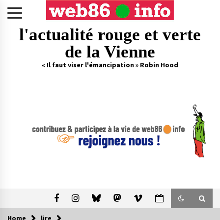
Skip
to
content
l'actualité rouge et verte
de la Vienne
« Il faut viser l'émancipation » Robin Hood
Home
lire