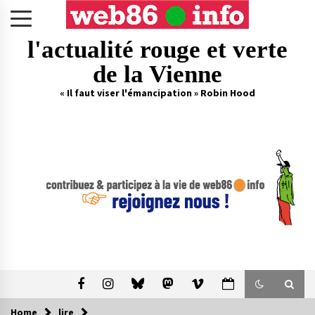
Skip
to
content
l'actualité rouge et verte
de la Vienne
« Il faut viser l'émancipation » Robin Hood
Home
lire