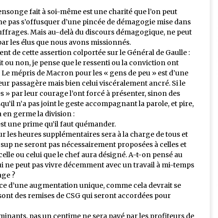
mensonge fait à soi-même est une charité que l’on peut
 ne pas s’offusquer d’une pincée de démagogie mise dans
 suffrages. Mais au-delà du discours démagogique, ne peut
ar les élus que nous avons missionnés.
nt de cette assertion colportée sur le Général de Gaulle :
dit ou non, je pense que le ressenti ou la conviction ont
8. Le mépris de Macron pour les « gens de peu » est d’une
meur passagère mais bien celui viscéralement ancré. Si le
nes » par leur courage l’ont forcé à présenter, sinon des
u’il n’a pas joint le geste accompagnant la parole, et pire,
en germe la division :
st une prime qu’il faut quémander.
ur les heures supplémentaires sera à la charge de tous et
s sup ne seront pas nécessairement proposées à celles et
celle ou celui que le chef aura désigné. A-t-on pensé au
 qui ne peut pas vivre décemment avec un travail à mi-temps
age ?
lace d’une augmentation unique, comme cela devrait se
e sont des remises de CSG qui seront accordées pour
minants, pas un centime ne sera payé par les profiteurs de