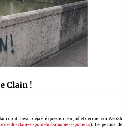
e Clain !
in dont il avait déjà été question, en juillet dernier sur Web86
bords-du-clain-et-pour-lurbanisme-a-poitiers/
). Le permis de