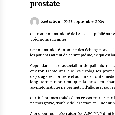
prostate
Rédaction
23 septembre 2024
Suite au communiqué de l’A.P.C.L.P publié sur 
précisions suivantes.
Ce communiqué annonce des échanges avec d’émi
les patients atteint de ce symptôme, ce qui est 
Cependant cette association de patients milite
environ trente ans que les urologues promeu
dépistage est contesté et aucune autorité médi
long terme montrent que la prise en cha
asymptomatique ne permet ni d’allonger son espér
Sur 10 hommes traités dans ce cas entre 3 et 8 le
parfois grave, trouble de l’érection et… incontin
Alors pour quelle(s) raison(s) l’A.P.C.P.L.P, don