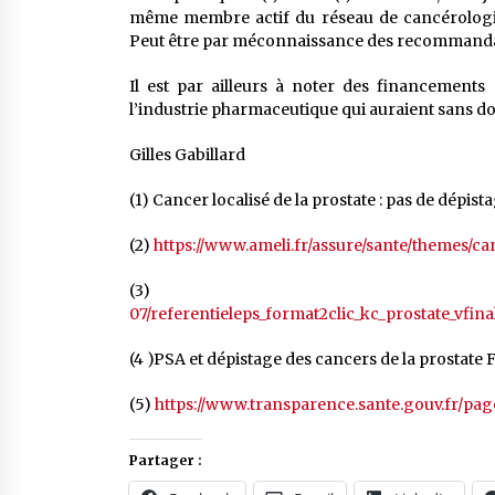
même membre actif du réseau de cancérologie 
Peut être par méconnaissance des recommandat
Il est par ailleurs à noter des financement
l’industrie pharmaceutique qui auraient sans do
Gilles Gabillard
(1) Cancer localisé de la prostate : pas de dépist
(2)
https://www.ameli.fr/assure/sante/themes/ca
(3
07/referentieleps_format2clic_kc_prostate_vfina
(4 )PSA et dépistage des cancers de la prostate 
(5)
https://www.transparence.sante.gouv.fr/page
Partager :