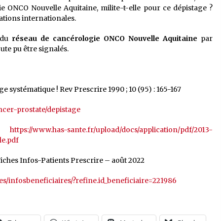
ONCO Nouvelle Aquitaine, milite-t-elle pour ce dépistage ?
ions internationales.
s du
réseau de cancérologie ONCO Nouvelle Aquitaine
par
ute pu être signalés.
age systématique ! Rev Prescrire 1990 ; 10 (95) : 165-167
ncer-prostate/depistage
)
https://www.has-sante.fr/upload/docs/application/pdf/2013-
le.pdf
Fiches Infos-Patients Prescrire – août 2022
s/infosbeneficiaires/?refine.id_beneficiaire=221986