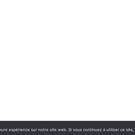
eure expérience sur notre site web. Si vous continuez à utiliser ce sit
Con