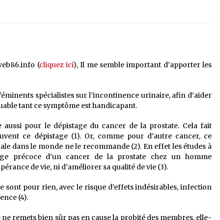
web86.info (
cliquez ici
), Il me semble important d’apporter les
nents spécialistes sur l’incontinence urinaire, afin d’aider
louable tant ce symptôme est handicapant.
 aussi pour le dépistage du cancer de la prostate. Cela fait
vent ce dépistage (1). Or, comme pour d’autre cancer, ce
cale dans le monde ne le recommande (2). En effet les études à
rge précoce d’un cancer de la prostate chez un homme
ance de vie, ni d’améliorer sa qualité de vie (3).
 sont pour rien, avec le risque d’effets indésirables, infection
ence (4).
t je ne remets bien sûr pas en cause la probité des membres, elle-