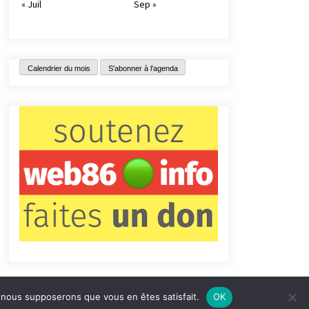
« Juil
Sep »
Calendrier du mois
S'abonner à l'agenda
e, nous supposerons que vous en êtes satisfait.
OK
tact
Qui sommes-nous ?
Informations légales