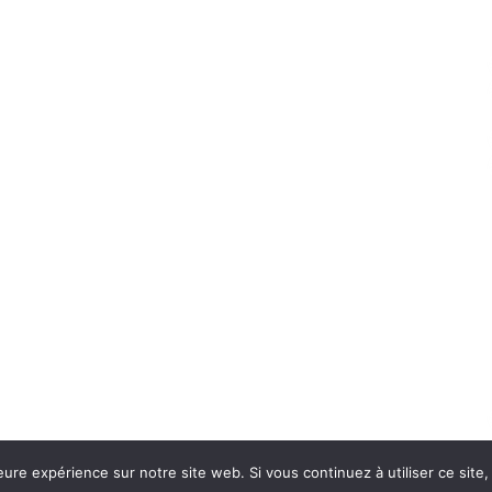
eure expérience sur notre site web. Si vous continuez à utiliser ce sit
Con