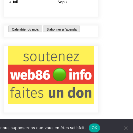
« Juil
Sep »
Calendrier du mois
S'abonner à l'agenda
e, nous supposerons que vous en êtes satisfait.
OK
tact
Qui sommes-nous ?
Informations légales