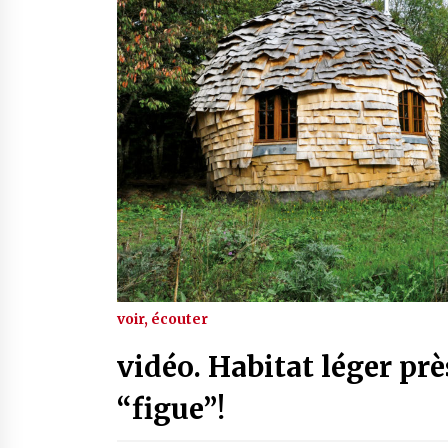
voir, écouter
vidéo. Habitat léger prè
“figue”!