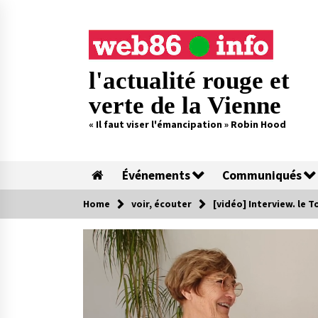
Skip
to
content
l'actualité rouge et
verte de la Vienne
« Il faut viser l'émancipation » Robin Hood
Événements
Communiqués
Home
voir, écouter
[vidéo] Interview. le T