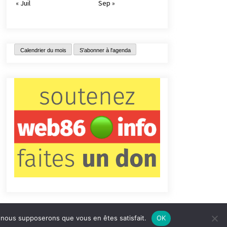
« Juil
Sep »
Calendrier du mois
S'abonner à l'agenda
e, nous supposerons que vous en êtes satisfait.
OK
tact
Qui sommes-nous ?
Informations légales