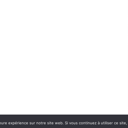
eure expérience sur notre site web. Si vous continuez à utiliser ce sit
Con