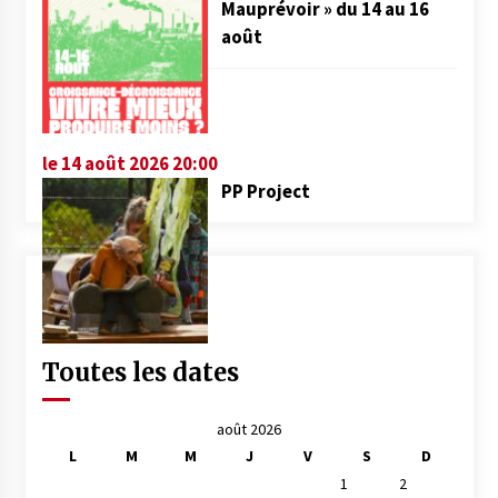
Mauprévoir » du 14 au 16
août
le 14 août 2026 20:00
PP Project
Toutes les dates
août 2026
L
M
M
J
V
S
D
1
2