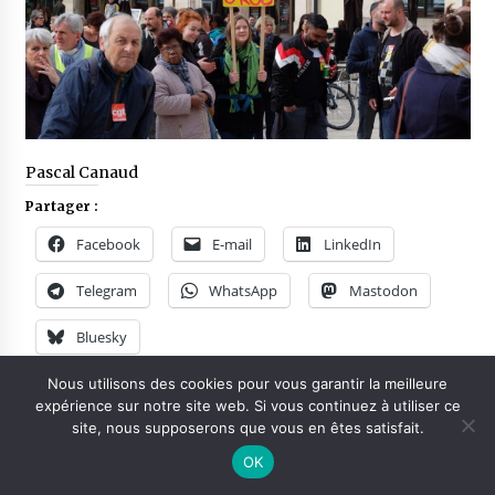
Pascal Canaud
Partager :
Facebook
E-mail
LinkedIn
Telegram
WhatsApp
Mastodon
Bluesky
Nous utilisons des cookies pour vous garantir la meilleure
expérience sur notre site web. Si vous continuez à utiliser ce
Posted in
voir, écouter
site, nous supposerons que vous en êtes satisfait.
OK