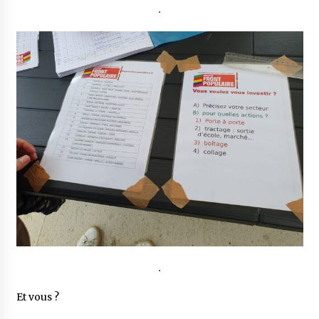
.
.
Et vous ?