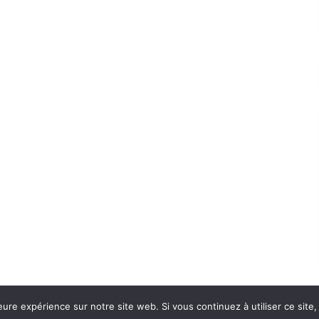
eure expérience sur notre site web. Si vous continuez à utiliser ce sit
Con