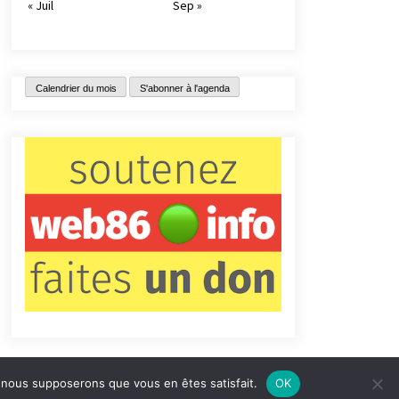
« Juil
Sep »
Calendrier du mois
S'abonner à l'agenda
e, nous supposerons que vous en êtes satisfait.
OK
tact
Qui sommes-nous ?
Informations légales