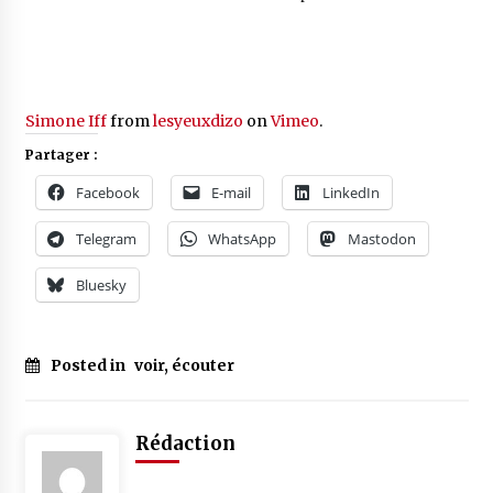
Simone Iff
from
lesyeuxdizo
on
Vimeo
.
Partager :
Facebook
E-mail
LinkedIn
Telegram
WhatsApp
Mastodon
Bluesky
Posted in
voir, écouter
Rédaction