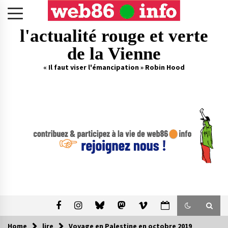
Skip
to
content
l'actualité rouge et verte
de la Vienne
« Il faut viser l'émancipation » Robin Hood
Home
lire
Voyage en Palestine en octobre 2019