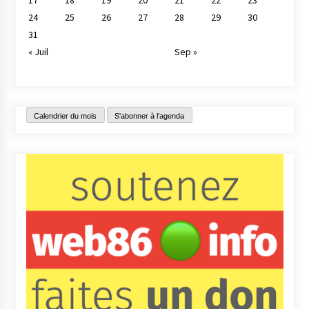
17
18
19
20
21
22
23
24
25
26
27
28
29
30
31
« Juil
Sep »
Calendrier du mois
S'abonner à l'agenda