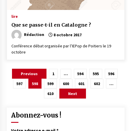
lire
Que se passe-t-il en Catalogne ?
Rédaction
8 octobre 2017
Conférence débat organisée par l’IEPop de Poitiers le 19
octobre
Pagination
Previous
1
…
594
595
596
des
597
598
599
600
601
602
…
publications
610
Next
Abonnez-vous !
Votre adresse e-mail
*