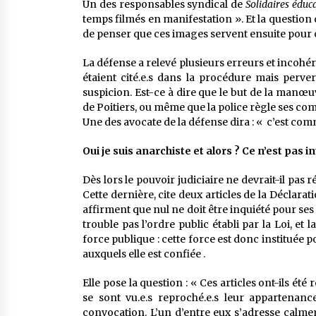
Un des responsables syndical de
Solidaires éduc
temps filmés en manifestation ». Et la question qu
de penser que ces images servent ensuite pour 
La défense a relevé plusieurs erreurs et incoh
étaient cité.e.s dans la procédure mais perver
suspicion. Est-ce à dire que le but de la manœuv
de Poitiers, ou même que la police règle ses c
Une des avocate de la défense dira : « c’est comm
Oui je suis anarchiste et alors ? Ce n’est pas in
Dès lors le pouvoir judiciaire ne devrait-il pas
Cette dernière, cite deux articles de la Déclarati
affirment que nul ne doit être inquiété pour se
trouble pas l’ordre public établi par la Loi, e
force publique : cette force est donc instituée p
auxquels elle est confiée .
Elle pose la question : « Ces articles ont-ils ét
se sont vu.e.s reproché.e.s leur appartenan
convocation. L’un d’entre eux s’adresse calmeme