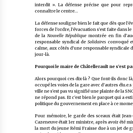
interdit ». La défense précise que pour repro
connaître le centre…
La défense souligne bien le fait que dès que l’év
forces de l’ordre, l’évacuation s’est faite dans
de la
Nouvelle République
montrée en fin d’aud
responsable syndical de
Solidaires
convoqué et 
calme, aux côtés d’une responsable syndicale de
jour-là.
Pourquoi le maire de Châtellerault ne s’est pas
Alors pourquoi ces dix-là ? Que font-ils donc là
occupé les voies de la gare avec d’autres élu.e.s
ville ne s’est pas vu signifié une plainte de la S
ne répond pas. Et c’est bien le parquet qui a est
politique du gouvernement en place à ce momen
Pour mémoire, le garde des sceaux était Jean-
Cazeneuve était 1er ministre, après avoir été m
la mort du jeune Rémi Fraisse due à un jet de g