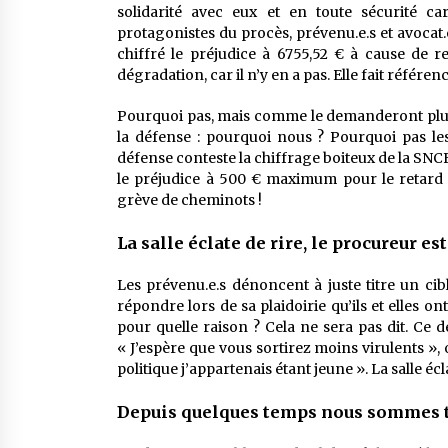
solidarité avec eux et en toute sécurité car
protagonistes du procès, prévenu.e.s et avocat.e.
chiffré le préjudice à 6755,52 € à cause de r
dégradation, car il n’y en a pas. Elle fait référenc
Pourquoi pas, mais comme le demanderont plusi
la défense : pourquoi nous ? Pourquoi pas les
défense conteste la chiffrage boiteux de la SNCF
le préjudice à 500 € maximum pour le retard d
grève de cheminots !
La salle éclate de rire, le procureur es
Les prévenu.e.s dénoncent à juste titre un cib
répondre lors de sa plaidoirie qu’ils et elles on
pour quelle raison ? Cela ne sera pas dit. Ce d
« J’espère que vous sortirez moins virulents »
politique j’appartenais étant jeune ». La salle éclat
Depuis quelques temps nous sommes t