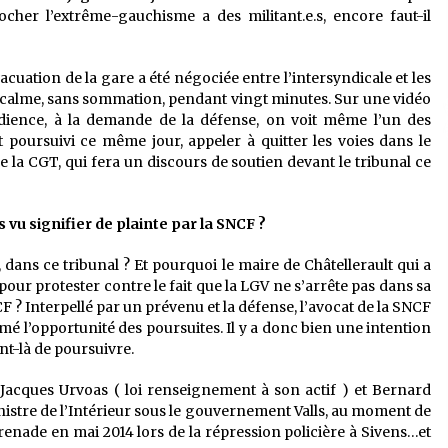
cher l’extrême-gauchisme a des militant.e.s, encore faut-il
acuation de la gare a été négociée entre l’intersyndicale et les
 le calme, sans sommation, pendant vingt minutes. Sur une vidéo
ience, à la demande de la défense, on voit même l’un des
poursuivi ce même jour, appeler à quitter les voies dans le
 la CGT, qui fera un discours de soutien devant le tribunal ce
 vu signifier de plainte par la SNCF ?
, dans ce tribunal ? Et pourquoi le maire de Châtellerault qui a
 pour protester contre le fait que la LGV ne s’arrête pas dans sa
NCF ? Interpellé par un prévenu et la défense, l’avocat de la SNCF
imé l’opportunité des poursuites. Il y a donc bien une intention
t-là de poursuivre.
Jacques Urvoas ( loi renseignement à son actif ) et Bernard
inistre de l’Intérieur sous le gouvernement Valls, au moment de
renade en mai 2014 lors de la répression policière à Sivens…et