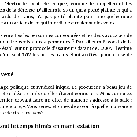
 l’électricité avait été coupée, comme le rappelleront les
s de la défense. D’ailleurs la SNCF qui a porté plainte et qui a
etards de trains, n’a pas porté plainte pour une quelconque
e à un article de loi qui interdit de circuler sur les voies.
eurs fois les personnes convoquées et les deux avocat.e.s de
 quatre cents autres personnes ? Par ailleurs l’avocat de la
 établi sur un protocole d’assureurs datant de …2005. Il estime
’un seul TGV, les autres trains étant arrêtés…pour cause de
t vexé
lage politique et syndical inique. Le procureur a beau jeu de
t été ciblé.e.s car ils ou elles étaient connu-e-s. Mais connu.e.s
ernier, croyant faire un effet de manche s’adresse à la salle :
, ou encore, « Vous seriez étonnés de savoir à quelle mouvance
e de rire, il est vexé.
out le temps filmés en manifestation