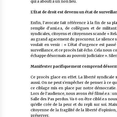
qui a abouti à un non lieu.
L’État de droit est devenu un état de surveilla
Enfin, l’avocate fait référence à la fin de sa pla
remplie d’ami.e.s, de collègues et de militan
syndicales, citoyens et citoyennes scande « Relax
au grand agacement du procureur. Le silence se 
voulait en venir : « L’état d’urgence est pass
surveillance, et ce procès fait écho. Cela nous c
échappe désormais au pouvoir judiciaire ». Silenc
Manifester pacifiquement comprend désorma
Ce procès glace en effet. La liberté syndicale 
aussi. On ne peut s’empêcher de penser à ce que 
ce ciblage mis en place par notre démocratie
Lors de l’audience, nous avons été filmé.e.s : un
Salle des Pas perdus. Va-t-on être ciblé.e.s nous
qu’elle crée de la peur et du repli sur soi. Mai
citoyenne de la fragilité de la liberté d’opinion
préserver.