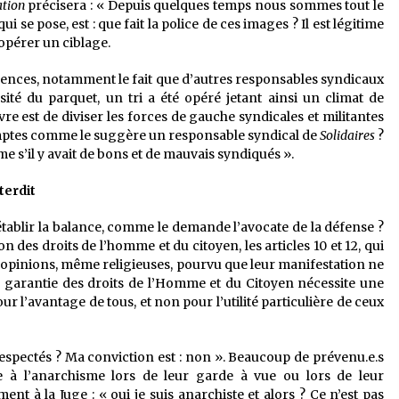
ation
précisera : « Depuis quelques temps nous sommes tout le
i se pose, est : que fait la police de ces images ? Il est légitime
opérer un ciblage.
érences, notamment le fait que d’autres responsables syndicaux
sité du parquet, un tri a été opéré jetant ainsi un climat de
re est de diviser les forces de gauche syndicales et militantes
omptes comme le suggère un responsable syndical de
Solidaires
?
e s’il y avait de bons et de mauvais syndiqués ».
terdit
 rétablir la balance, comme le demande l’avocate de la défense ?
on des droits de l’homme et du citoyen, les articles 10 et 12, qui
s opinions, même religieuses, pourvu que leur manifestation ne
t la garantie des droits de l’Homme et du Citoyen nécessite une
our l’avantage de tous, et non pour l’utilité particulière de ceux
é respectés ? Ma conviction est : non ». Beaucoup de prévenu.e.s
ce à l’anarchisme lors de leur garde à vue ou lors de leur
nt à la Juge : « oui je suis anarchiste et alors ? Ce n’est pas