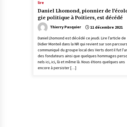
lire
Daniel Lhomond, pion­nier de l’éco­l
gie poli­tique à Poitiers, est décédé
Thierry Pasquier
11 décembre 2021
Daniel Lhomond est décédé ce jeudi. Lire l’article de
Didier Monteil dans la NR qui revient sur son parcours
commu­niqué du groupe local des Verts dont il fut l’u
des fonda­teurs ainsi que quelques hommages pers
nels ici, ici, là et même là. Nous étions quelques uns
encore à persis­ter […]