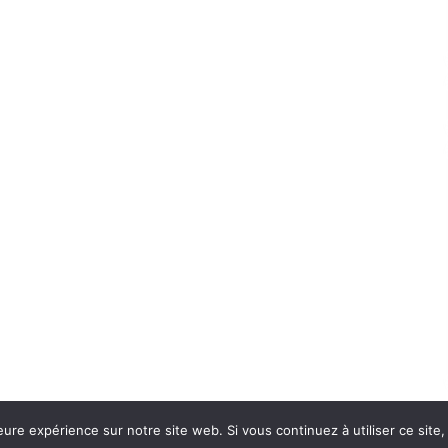
eure expérience sur notre site web. Si vous continuez à utiliser ce sit
Con