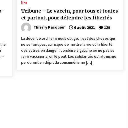
lire
o­
Tribune – Le vaccin, pour tous et toutes
et partout, pour défendre les libertés
Thierry Pasquier
6 août 2021
129
La décence ordinaire nous oblige. Il est des choses qui
, le
ne se font pas, au risque de mettre la vie ou la liberté
n
des autres en danger : conduire à gauche ou ne pas se
on­
faire vacciner si on le peut. Les solidarités et l’altruisme
perdurent en dépit du consumérisme […]