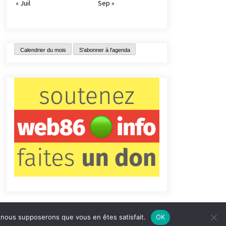
« Juil
Sep »
Calendrier du mois
S'abonner à l'agenda
e, nous supposerons que vous en êtes satisfait.
OK
tact
Qui sommes-nous ?
Informations légales