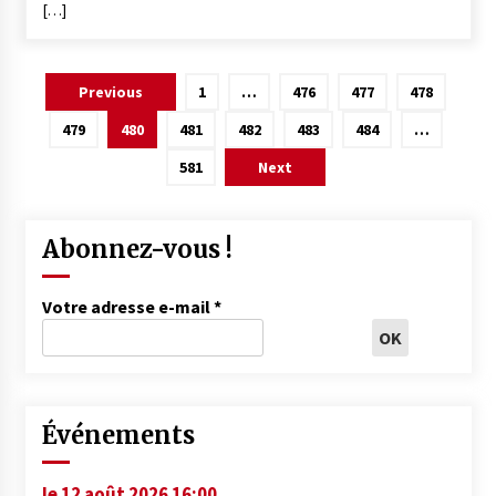
[…]
Pagination
Previous
1
…
476
477
478
des
479
480
481
482
483
484
…
publications
581
Next
Abonnez-vous !
Votre adresse e-mail
*
Événements
le 12 août 2026 16:00