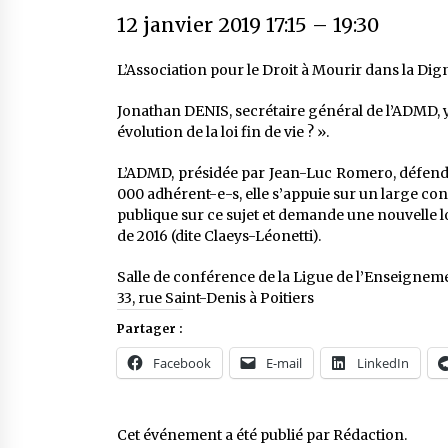
12 janvier 2019 17:15
–
19:30
L’Association pour le Droit à Mourir dans la Di
Jonathan DENIS, secrétaire général de l’ADMD, y
évolution de la loi fin de vie ? ».
L’ADMD, présidée par Jean-Luc Romero, défend le 
000 adhérent-e-s, elle s’appuie sur un large co
publique sur ce sujet et demande une nouvelle loi
de 2016 (dite Claeys-Léonetti).
Salle de conférence de la Ligue de l’Enseignem
33, rue Saint-Denis à Poitiers
Partager :
Facebook
E-mail
LinkedIn
Cet événement a été publié par
Rédaction
.