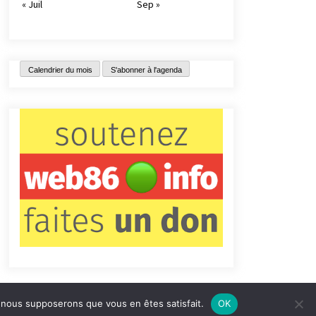
« Juil
Sep »
Calendrier du mois
S'abonner à l'agenda
e, nous supposerons que vous en êtes satisfait.
OK
tact
Qui sommes-nous ?
Informations légales