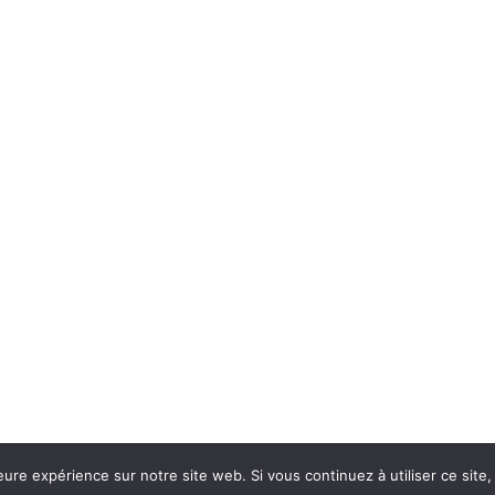
eure expérience sur notre site web. Si vous continuez à utiliser ce sit
Con