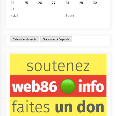
24
25
26
27
28
29
30
31
« Juil
Sep »
Calendrier du mois
S'abonner à l'agenda