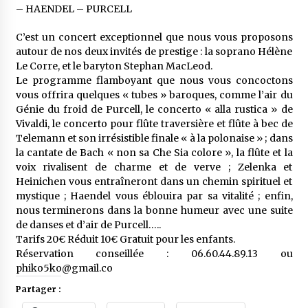
– HAENDEL – PURCELL
C’est un concert exceptionnel que nous vous proposons
autour de nos deux invités de prestige : la soprano Hélène
Le Corre, et le baryton Stephan MacLeod.
Le programme flamboyant que nous vous concoctons
vous offrira quelques « tubes » baroques, comme l’air du
Génie du froid de Purcell, le concerto « alla rustica » de
Vivaldi, le concerto pour flûte traversière et flûte à bec de
Telemann et son irrésistible finale « à la polonaise » ; dans
la cantate de Bach « non sa Che Sia colore », la flûte et la
voix rivalisent de charme et de verve ; Zelenka et
Heinichen vous entraîneront dans un chemin spirituel et
mystique ; Haendel vous éblouira par sa vitalité ; enfin,
nous terminerons dans la bonne humeur avec une suite
de danses et d’air de Purcell…..
Tarifs 20€ Réduit 10€ Gratuit pour les enfants.
Réservation conseillée : 06.60.44.89.13 ou
phiko5ko@gmail.co
Partager :