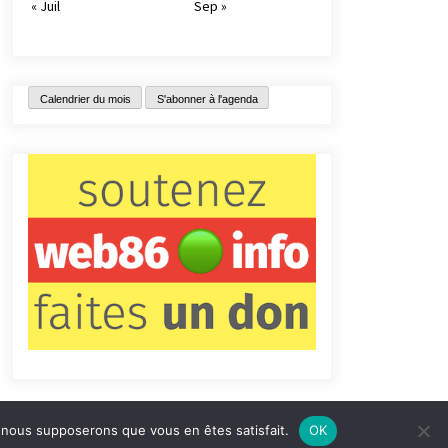
« Juil
Sep »
Calendrier du mois
S'abonner à l'agenda
e, nous supposerons que vous en êtes satisfait.
OK