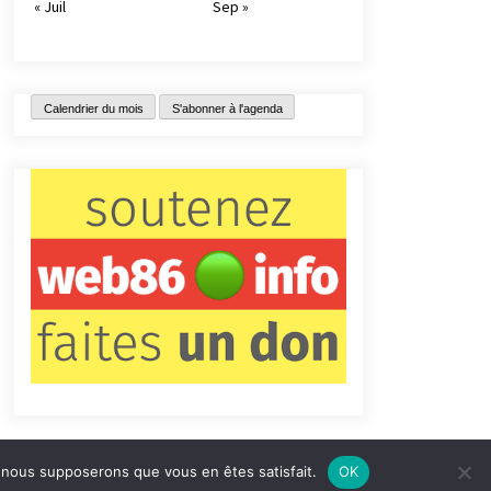
« Juil
Sep »
Calendrier du mois
S'abonner à l'agenda
e, nous supposerons que vous en êtes satisfait.
OK
tact
Qui sommes-nous ?
Informations légales