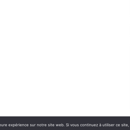
eure expérience sur notre site web. Si vous continuez à utiliser ce sit
Con