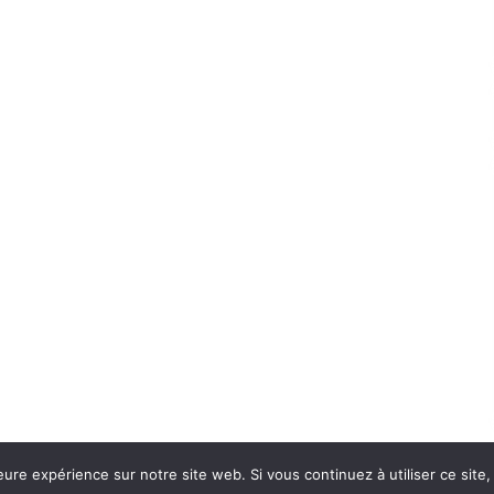
eure expérience sur notre site web. Si vous continuez à utiliser ce sit
Con