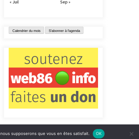
« Juil
Sep »
Calendrier du mois
S'abonner à l'agenda
e, nous supposerons que vous en êtes satisfait.
OK
tact
Qui sommes-nous ?
Informations légales