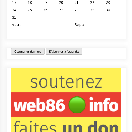
17
18
19
20
21
22
23
24
25
26
27
28
29
30
31
« Juil
Sep »
Calendrier du mois
S'abonner à l'agenda