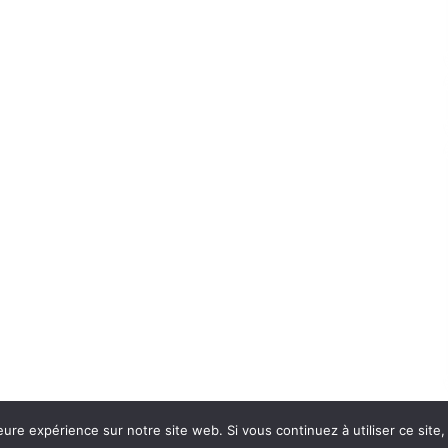
eure expérience sur notre site web. Si vous continuez à utiliser ce sit
Con