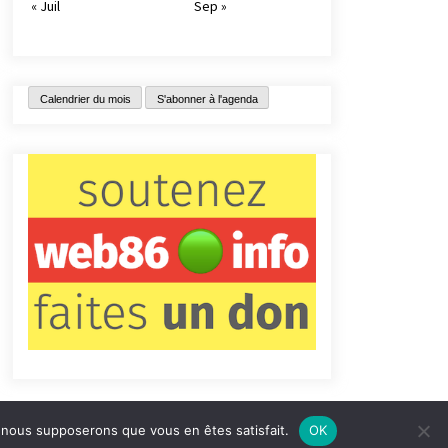
« Juil
Sep »
Calendrier du mois
S'abonner à l'agenda
e, nous supposerons que vous en êtes satisfait.
OK
tact
Qui sommes-nous ?
Informations légales