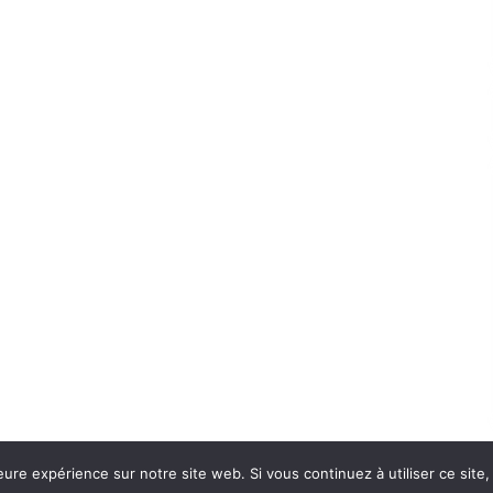
eure expérience sur notre site web. Si vous continuez à utiliser ce sit
Con