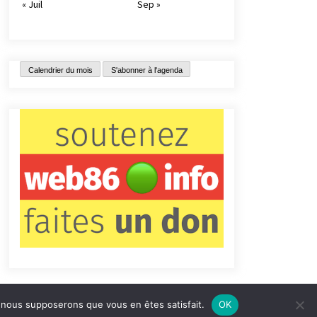
« Juil
Sep »
Calendrier du mois
S'abonner à l'agenda
e, nous supposerons que vous en êtes satisfait.
OK
tact
Qui sommes-nous ?
Informations légales