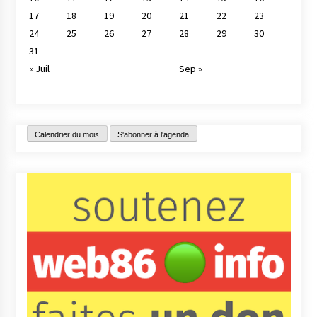
17
18
19
20
21
22
23
24
25
26
27
28
29
30
31
« Juil
Sep »
Calendrier du mois
S'abonner à l'agenda