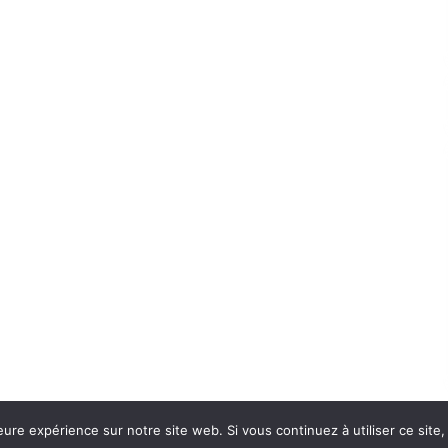
eure expérience sur notre site web. Si vous continuez à utiliser ce sit
Con