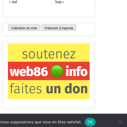
« Juil
Sep »
Calendrier du mois
S'abonner à l'agenda
e, nous supposerons que vous en êtes satisfait.
OK
tact
Qui sommes-nous ?
Informations légales