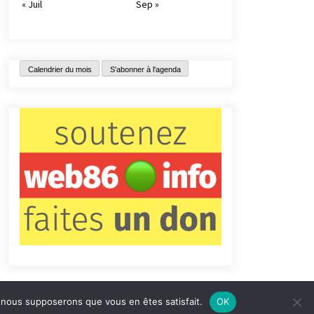
« Juil
Sep »
Calendrier du mois
S'abonner à l'agenda
e, nous supposerons que vous en êtes satisfait.
OK
tact
Qui sommes-nous ?
Informations légales