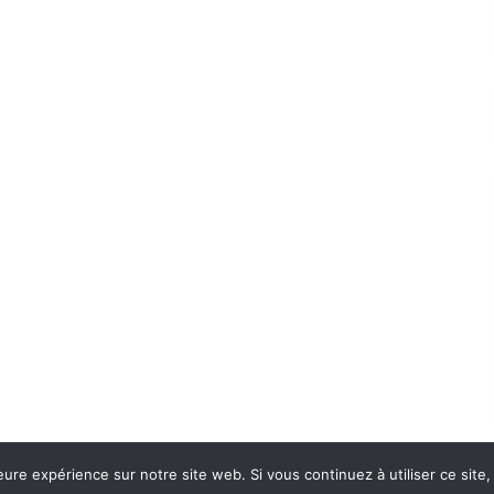
eure expérience sur notre site web. Si vous continuez à utiliser ce sit
Con