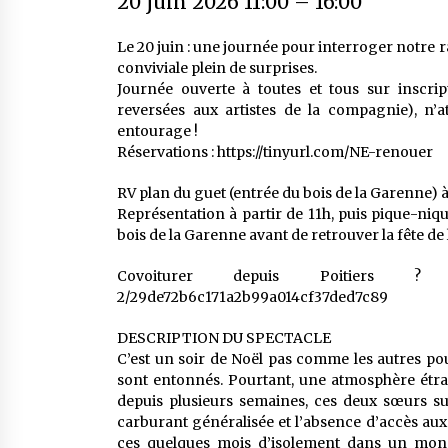
20 juin 2026 11:00
–
16:00
Le 20 juin : une journée pour interroger notre
conviviale plein de surprises.
Journée ouverte à toutes et tous sur inscrip
reversées aux artistes de la compagnie), n’
entourage !
Réservations : https://tinyurl.com/NE-renouer
RV plan du guet (entrée du bois de la Garenne) à
Représentation à partir de 11h, puis pique-niq
bois de la Garenne avant de retrouver la fête de
Covoiturer depuis Poitiers ? https://c
2/29de72b6c171a2b99a014cf37ded7c89
DESCRIPTION DU SPECTACLE
C’est un soir de Noël pas comme les autres pour 
sont entonnés. Pourtant, une atmosphère étran
depuis plusieurs semaines, ces deux sœurs surv
carburant généralisée et l’absence d’accès aux
ces quelques mois d’isolement dans un monde