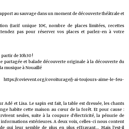
 rapport au sauvage dans un moment de découverte théâtrale et
tion (tarif unique 10€, nombre de places limitées, recettes
attendez pas pour réserver vos places et parlez-en à votre
 partir de 10h30 !
ue partagée et balade découverte originale à la découverte du
 la musique à Nouaillé
ovievent.org/covoiturage/j-ai-toujours-aime-le-feu-
Adé et Lisa. Le sapin est fait, la table est dressée, les chants
ge habite cette maison au cœur de la forêt. Et pour cause :
ivent seules, suite à la coupure d’électricité, la pénurie de
 informations extérieures. A deux voix, celles-ci nous content
 qui leur semble de plus en plus effrayant… Mais l’est-il