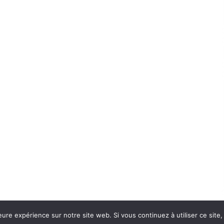
eure expérience sur notre site web. Si vous continuez à utiliser ce sit
Con