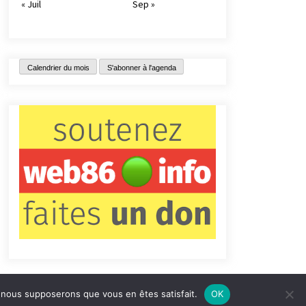
« Juil
Sep »
Calendrier du mois
S'abonner à l'agenda
e, nous supposerons que vous en êtes satisfait.
OK
tact
Qui sommes-nous ?
Informations légales