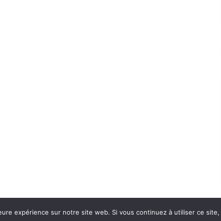
eure expérience sur notre site web. Si vous continuez à utiliser ce sit
Con