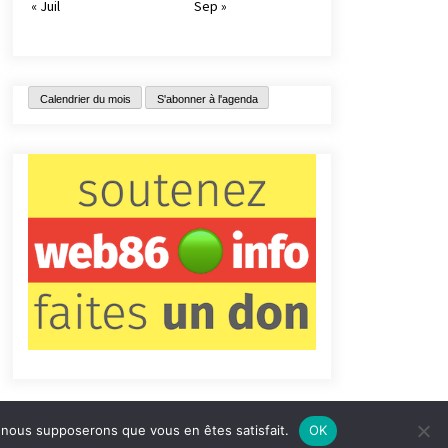
« Juil
Sep »
Calendrier du mois
S'abonner à l'agenda
e, nous supposerons que vous en êtes satisfait.
OK
tact
Qui sommes-nous ?
Informations légales