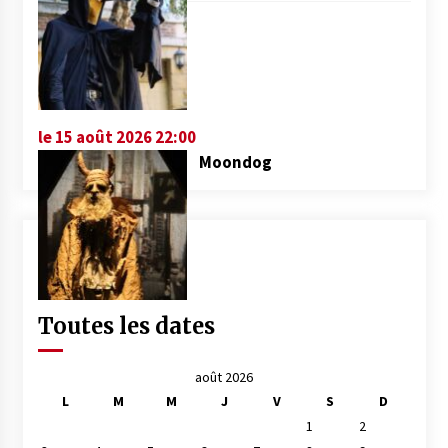
le 15 août 2026 22:00
Moondog
Toutes les dates
août 2026
L
M
M
J
V
S
D
1
2