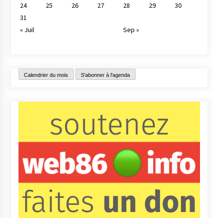
24
25
26
27
28
29
30
31
« Juil
Sep »
Calendrier du mois
S'abonner à l'agenda