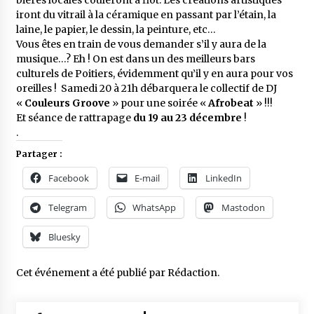
bières locales couleront à flot. Les créations artistiques
iront du vitrail à la céramique en passant par l’étain, la
laine, le papier, le dessin, la peinture, etc…
Vous êtes en train de vous demander s’il y aura de la
musique…? Eh ! On est dans un des meilleurs bars
culturels de Poitiers, évidemment qu’il y en aura pour vos
oreilles ! Samedi 20 à 21h débarquera le collectif de DJ
«
Couleurs Groove
» pour une soirée «
Afrobeat
» !!!
Et séance de rattrapage
du 19 au 23 décembre
!
.
Partager :
Facebook
E-mail
LinkedIn
Telegram
WhatsApp
Mastodon
Bluesky
Cet événement a été publié par
Rédaction
.