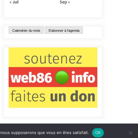
« Juil
Sep »
Calendrier du mois
S'abonner à l'agenda
e, nous supposerons que vous en êtes satisfait.
OK
tact
Qui sommes-nous ?
Informations légales