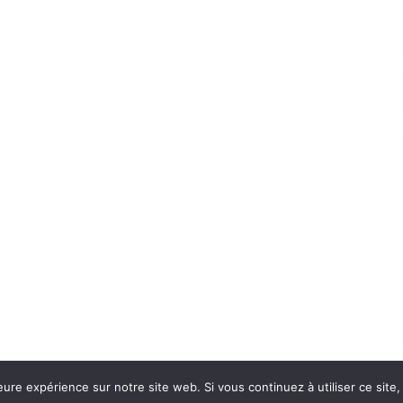
eure expérience sur notre site web. Si vous continuez à utiliser ce sit
Con