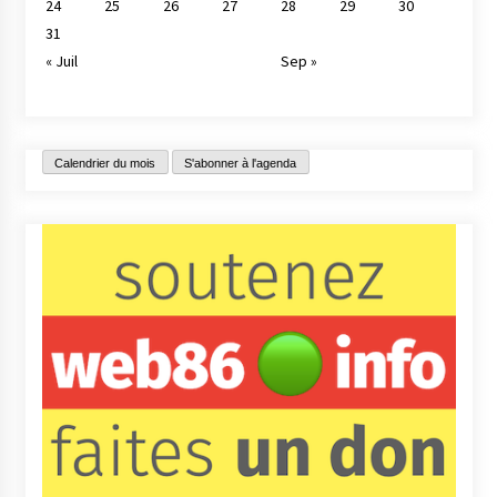
24
25
26
27
28
29
30
31
« Juil
Sep »
Calendrier du mois
S'abonner à l'agenda