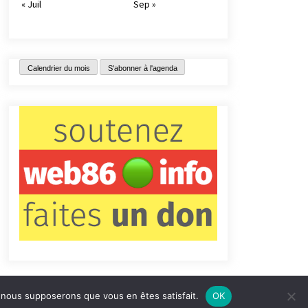
« Juil
Sep »
Calendrier du mois
S'abonner à l'agenda
e, nous supposerons que vous en êtes satisfait.
OK
tact
Qui sommes-nous ?
Informations légales