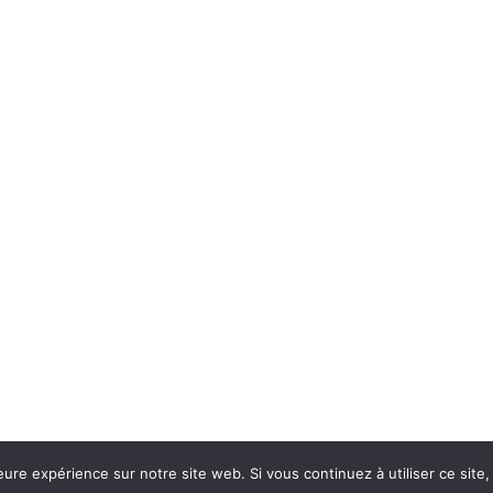
eure expérience sur notre site web. Si vous continuez à utiliser ce sit
Con