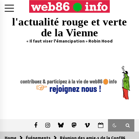
Skip
to
content
l'actualité rouge et verte
de la Vienne
« Il faut viser l'émancipation » Robin Hood
Home
Événements
Réunion des amie.s de la Conf86