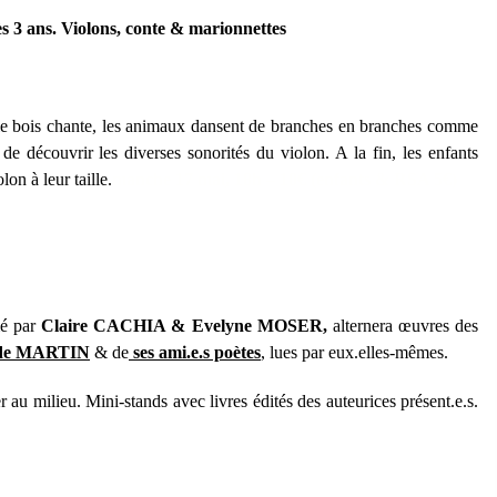
ès 3 ans.
Violons, conte & marionnettes
, le bois chante, les animaux dansent de branches en branches comme
de découvrir les diverses sonorités du violon. A la fin, les enfants
lon à leur taille.
manche
17 mai
, 1
8
h – 10€
(enfants & RSA 5€)
mé par
Claire C
ACHIA
&
Evelyne M
OSER,
alternera œuvres des
de M
ARTIN
& de
ses ami.
e.
s poète
s
, lues par eux.elles-mêmes.
r au milieu.
Mini-st
ands avec livres édités des auteu
rice
s présent.
e.
s.