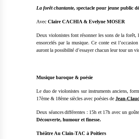
La forêt chantante
,
s
pectacle pour jeune public d
Avec
Claire CACHIA & Evelyne MOSER
Deux violonistes font résonner les sons de la forêt
ensorcelés par la musique. Ce conte est l’occasion 
auront la possibilité d’essayer chacun leur tour un vio
1
5h & 17h, deux séances différentes
Musique baroque & poésie
Le duo de violonistes sur instruments anciens, for
17ème & 18ème siècles avec poésies de
Jean-Clau
Deux séance
s
différentes
: 15h et 17h avec un goûte
Découverte, humour et finesse.
T
héâtre Au Clain-TAC
à
Poitier
s