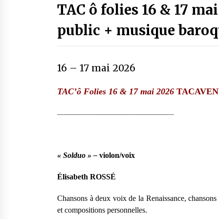
TAC ô folies 16 & 17 mai
public + musique baroq
16
–
17 mai 2026
TAC’ô Folies
16
&
17 mai
202
6
TACAVENI
——————————
——————————
——————–
Samedi
16 mai
,
20
h –
10€
(
enfants & RSA 5€
)
«
Solduo »
–
violon/voix
Élisabeth ROSSÉ
Chansons à deux voix de la Renaissance, chansons d
et compositions personnelles.
Dimanche
17 mai
,
11