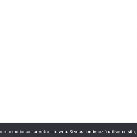
eure expérience sur notre site web. Si vous continuez à utiliser ce sit
Con