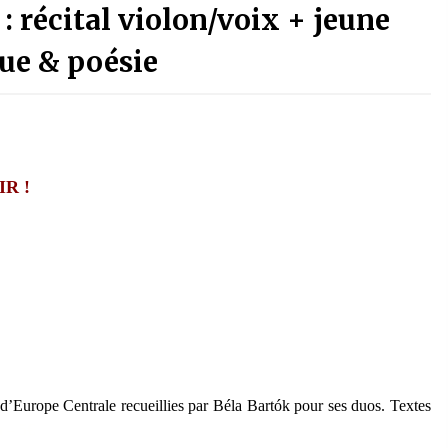
 : récital violon/voix + jeune
ue & poésie
R !
’Europe Centrale recueillies par Béla Bart
ó
k
pour ses duos. Textes
h –
5€