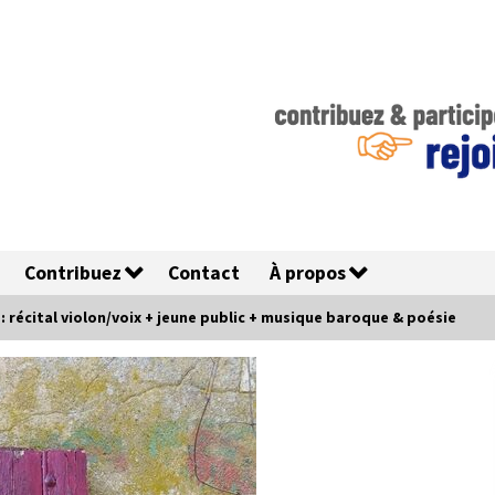
Contribuez
Contact
À propos
i : récital violon/voix + jeune public + musique baroque & poésie