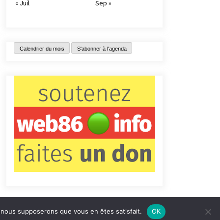
« Juil
Sep »
Calendrier du mois
S'abonner à l'agenda
e, nous supposerons que vous en êtes satisfait.
OK
tact
Qui sommes-nous ?
Informations légales