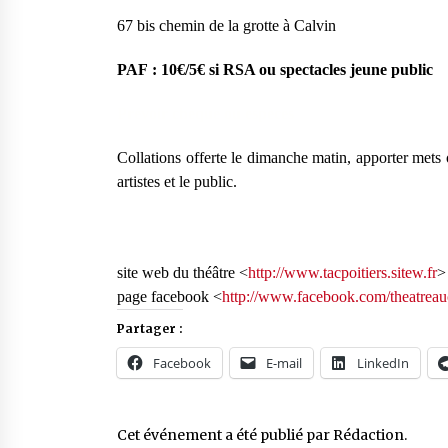
67 bis chemin de la grotte à Calvin
PAF :
10€/5€
si
RSA ou
spectacles jeune public
Prévoir c
hèque ou espèces
Collations offerte le dimanche matin, apporter mets 
artistes et le public.
Réservation
s : 06
03 90 09 95
tacpoitiers
@g
site web du théâtre <
http://www.tacpoitiers.sitew.
fr
>
page facebook <
http://www.facebook.com/
theatreau
Partager :
Facebook
E-mail
LinkedIn
Cet événement a été publié par
Rédaction
.