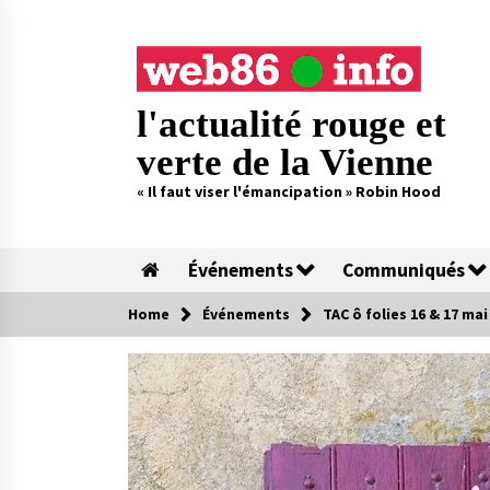
Skip
to
content
l'actualité rouge et
verte de la Vienne
« Il faut viser l'émancipation » Robin Hood
Événements
Communiqués
Home
Événements
TAC ô folies 16 & 17 ma