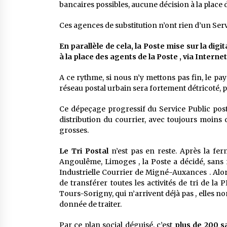
bancaires possibles, aucune décision à la place d
Ces agences de substitution n’ont rien d’un Serv
En parallèle de cela, la Poste mise sur la digita
à la place des agents de la Poste , via Internet
A ce rythme, si nous n’y mettons pas fin, le pa
réseau postal urbain sera fortement détricoté, 
Ce dépeçage progressif du Service Public post
distribution du courrier, avec toujours moins 
grosses.
Le Tri Postal
n’est pas en reste. Après la fer
Angoulême, Limoges , la Poste a décidé, sans r
Industrielle Courrier de Migné-Auxances . Alors 
de transférer toutes les activités de tri de l
Tours-Sorigny, qui n’arrivent déjà pas , elles non
donnée de traiter.
Par ce plan social déguisé, c’est
plus de 200 s