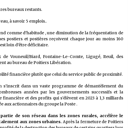
ares bureaux restants.
eau, à savoir 5 emplois..
étend comme d’habitude , une diminution de la fréquentation de
ègues postiers et postières reçoivent chaque jour au moins 160
st loin d’être déficitaire.
de Vouneuil/Biard, Fontaine-Le-Comte, Ligugé, Iteuil, des
t au bureau de Poitiers Libération.
abilité financière plutôt que celui du service public de proximité.
on s’inscrit dans un vaste programme de démantèlement du
nombreuses années par les gouvernements successifs et la
 financière et des profits qui s’élèvent en 2023 à 1,3 milliards
ée aux actionnaires du groupe la Poste .
artie de son réseau dans les zones rurales, accélère le
alement aux zones urbaines.
Après la fermeture de Poitiers
profité de la destruction des bureaux de certains quartiers lors