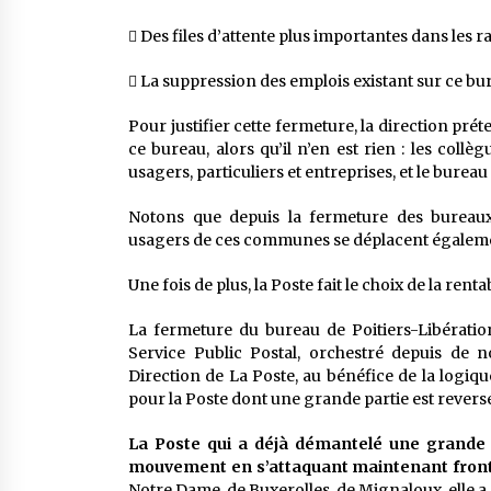
 Des files d’attente plus importantes dans les r
 La suppression des emplois existant sur ce bur
Pour justifier cette fermeture, la direction pr
ce bureau, alors qu’il n’en est rien : les coll
usagers, particuliers et entreprises, et le bureau e
Notons que depuis la fermeture des bureaux 
usagers de ces communes se déplacent égalemen
Une fois de plus, la Poste fait le choix de la rent
La fermeture du bureau de Poitiers-Libérati
Service Public Postal, orchestré depuis de 
Direction de La Poste, au bénéfice de la logique
pour la Poste dont une grande partie est revers
La Poste qui a déjà démantelé une grande p
mouvement en s’attaquant maintenant front
Notre Dame, de Buxerolles, de Mignaloux, elle a 