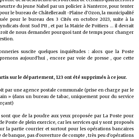
 meurtre du jeune Nahel par un policier à Nanterre, pour tenter
 pour le bureau de Châtellerault -Plaine d’Ozon, la municipalité
ouée pour le bureau des 3 Cités en octobre 2023, suite à la
dicats dont Sud Ptt , et par la Mairie de Poitiers … il devrait
 droit de nous demander pourquoi tant de temps pour changer
estion.
nneries suscite quelques inquiétudes : alors que la Poste
renons aujourd’hui , encore par voie de presse , que cette
rtis sur le département, 123 ont été supprimés à ce jour.
 soit par une agence postale communale (prise en charge par le
rbain » (dans un bureau de tabac, uniquement pour du service
erçant)
e sont que de la poudre aux yeux proposée par La Poste pour
e Poste de plein exercice, car les services qui y sont proposés
ur la partie courrier et surtout pour les opérations bancaires
ue de banque, pas d’ouverture de compte , très peu d’opérations