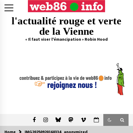
Skip
to
content
l'actualité rouge et verte
de la Vienne
« Il faut viser l'émancipation » Robin Hood
Home
IMG20250920160334_anonymized