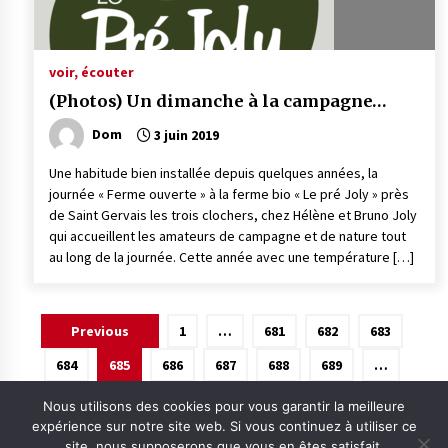
voir, écouter
(Photos) Un dimanche à la campagne…
Dom
3 juin 2019
Une habitude bien installée depuis quelques années, la
journée « Ferme ouverte » à la ferme bio « Le pré Joly » près
de Saint Gervais les trois clochers, chez Hélène et Bruno Joly
qui accueillent les amateurs de campagne et de nature tout
au long de la journée. Cette année avec une température […]
Pagination
Previous
1
…
681
682
683
des
684
685
686
687
688
689
…
publications
875
Next
Nous utilisons des cookies pour vous garantir la meilleure
expérience sur notre site web. Si vous continuez à utiliser ce
site, nous supposerons que vous en êtes satisfait.