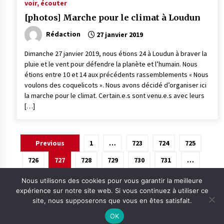
voir, écouter
[photos] Marche pour le climat à Loudun
Rédaction
27 janvier 2019
Dimanche 27 janvier 2019, nous étions 24 à Loudun à braver la
pluie et le vent pour défendre la planète et l’humain. Nous
étions entre 10 et 14 aux précédents rassemblements « Nous
voulons des coquelicots ». Nous avons décidé d’organiser ici
la marche pour le climat. Certain.e.s sont venu.e.s avec leurs
[…]
Pagination
Previous
1
…
723
724
725
des
726
727
728
729
730
731
…
publications
875
Next
Nous utilisons des cookies pour vous garantir la meilleure
expérience sur notre site web. Si vous continuez à utiliser ce
site, nous supposerons que vous en êtes satisfait.
OK
Contact
Qui sommes-nous ?
Informations légales