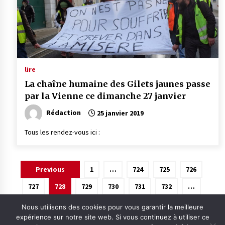
lire
La chaîne humaine des Gilets jaunes passe
par la Vienne ce dimanche 27 janvier
Rédaction
25 janvier 2019
Tous les rendez-vous ici :
Pagination
Previous
1
…
724
725
726
des
727
728
729
730
731
732
…
publications
875
Next
Nous utilisons des cookies pour vous garantir la meilleure
expérience sur notre site web. Si vous continuez à utiliser ce