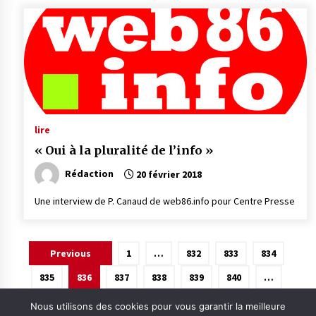
lire
« Oui à la pluralité de l’info »
Rédaction
20 février 2018
Une interview de P. Canaud de web86.info pour Centre Presse
Pagination
Previous
1
…
832
833
834
des
835
836
837
838
839
840
…
publications
875
Next
Nous utilisons des cookies pour vous garantir la meilleure