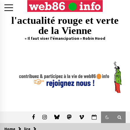
Skip
to
content
l'actualité rouge et verte
de la Vienne
« Il faut viser l'émancipation » Robin Hood
Home
lire