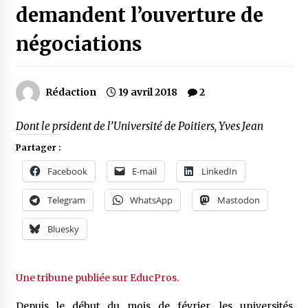
demandent l’ouverture de
négociations
Rédaction
19 avril 2018
2
Dont le prsident de l’Université de Poitiers, Yves Jean
Partager :
Facebook
E-mail
LinkedIn
Telegram
WhatsApp
Mastodon
Bluesky
Une tribune publiée sur EducPros.
Depuis le début du mois de février, les universités