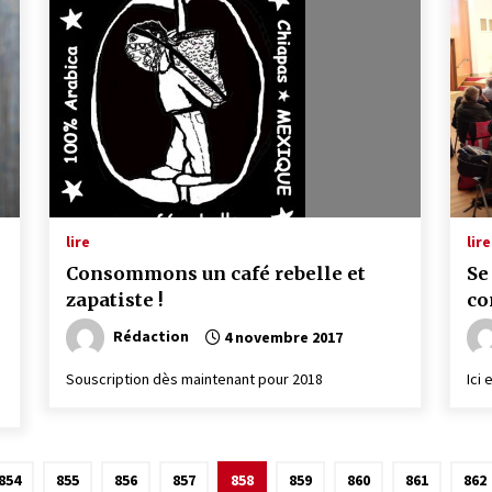
lire
lire
Consommons un café rebelle et
Se
zapatiste !
co
Rédaction
4 novembre 2017
e
Souscription dès maintenant pour 2018
Ici
854
855
856
857
858
859
860
861
862