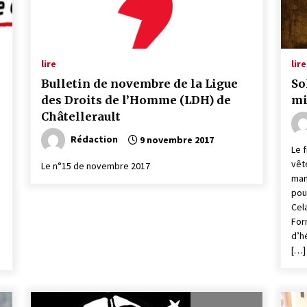
lire
lire
Bulletin de novembre de la Ligue
So
des Droits de l’Homme (LDH) de
mi
Châtellerault
Rédaction
9 novembre 2017
Le 
vêt
Le n°15 de novembre 2017
man
pou
Cel
For
d’h
e
[…]