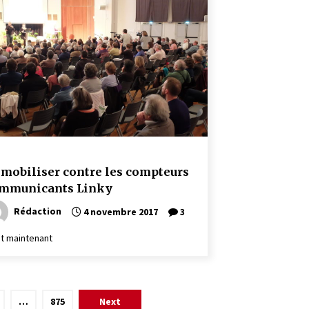
 mobiliser contre les compteurs
mmunicants Linky
Rédaction
4 novembre 2017
3
 et maintenant
…
875
Next